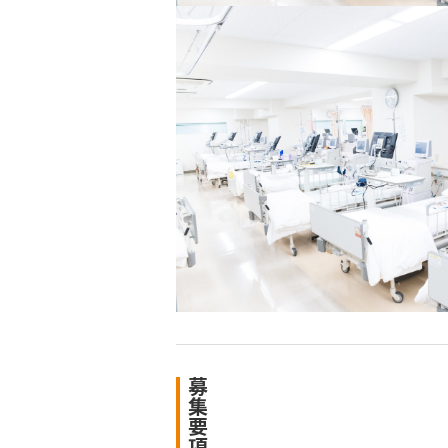
募
集
要
項