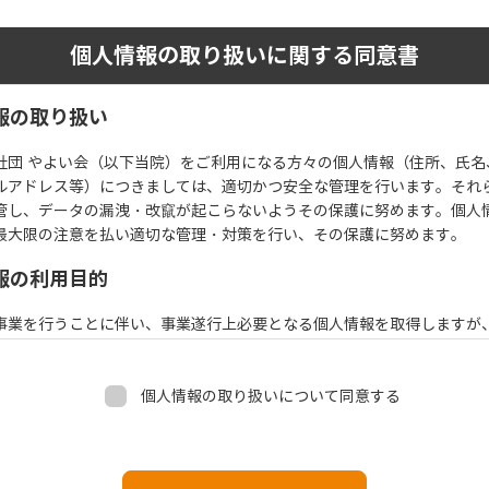
個人情報の取り扱いに関する同意書
報の取り扱い
社団 やよい会（以下当院）をご利用になる方々の個人情報（住所、氏名
ルアドレス等）につきましては、適切かつ安全な管理を行います。それ
管し、データの漏洩・改竄が起こらないようその保護に努めます。個人
最大限の注意を払い適切な管理・対策を行い、その保護に努めます。
報の利用目的
事業を行うことに伴い、事業遂行上必要となる個人情報を取得しますが
は下記の目的で利用させていただきます。
ールでの問い合わせに対する確認と返答
個人情報の取り扱いについて同意する
ート等の調査
事業実施に必要な事項
よび係争の解決にむけての必要な対応