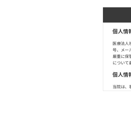
個人情
医療法人
号、メー
厳重に保
について
個人情
当院は、
個人情報
・電子メ
・アンケ
・当院の
・紛争お