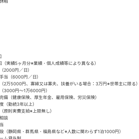
休暇
回
回（実績5ヶ月分※業績・個人成績等により異なる）
（2000円／日）
手当（6000円／日）
（2万5000円、寡婦又は寡夫、扶養がいる場合：3万円※世帯主に限る
3000円～1万6000円）
完備（健康保険、厚生年金、雇用保険、労災保険）
度（勤続3年以上）
（原則実費支給※上限無し）
相談
当
設（静岡県・群馬県・福島県など※人数に関わらず1泊1000円）
ーム貸与制