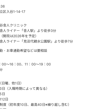
836
区入谷1-14-17
谷舎人クリニック
舎人ライナー「舎人駅」より徒歩3分
（開院は2026年を予定）
舎人ライナー「見沼代親水公園駅」より徒歩7分
勤・お車通勤希望などは要相談
00～16：00、11：00～19：00
分
（日曜、他1日）
3日（入職時期によって異なる）
5日
12日
制度（初年度10日、最高40日※繰り越し含む）