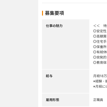
募集要項
仕事の魅力
＜＜ 待
◎安定性
◎高額賞
◎住宅手
◎保養所
◎有給休
◎突発的
◎教育体
給与
月給18万
※経験・
※月給に
雇用形態
正職員