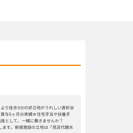
】
より徒歩3分の好立地がうれしい透析治
ス賞与5ヶ月分実績☆住宅手当や扶養手
職員として、一緒に働きませんか？
院します。新規施設の立地は「見沼代親水