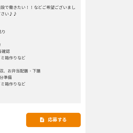
施設で働きたい！！などご希望ございまし
ださい♪♪
貼り
物
当確認
ゴミ箱作りなど
回収、お弁当配膳・下膳
日分準備
ゴミ箱作りなど
応募する