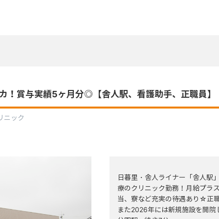
チカ！賞与実績5ヶ月分◎【舎人駅、看護助手、正職員
リニック
日暮里・舎人ライナー「舎人駅」
療のクリニック勤務！月給プラ
当、寮など充実の待遇あり☆正
また2026年には新規施設を開