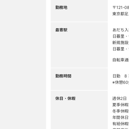
勤務地
〒121-0
東京都足立
最寄駅
あだち入
日暮里・
新規施設
日暮里・
自転車通
勤務時間
日勤 8：
※休憩60
休日・休暇
週休2日
夏季休暇
冬季休暇
年間休日1
有給休暇