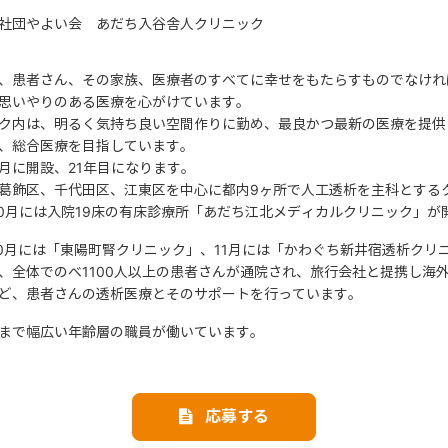
社団やよい会 あだち入谷舎人クリニック
、患者さん、その家族、医療者のすべてに幸せをもたらすものでなけれ
思いやりのある医療を心がけています。
ク内は、明るく気持ち良い空間作りに勤め、最良かつ最新の医療を提供
、総合医療を目指しています。
年9月に開設、21年目になります。
葛飾区、千代田区、江東区を中心に都内9ヶ所で人工透析を主科とする
年10月には入院19床の有床診療所「あだち江北メディカルクリニック」
年10月には「東陽町腎クリニック」、11月には「かわぐち新井宿透析ク
、全体でのべ1100人以上の患者さんが通院され、旅行会社と提携し海
ど、患者さんの透析医療とそのサポートを行っています。
まで幅広い年齢層の職員が働いています。
応募する