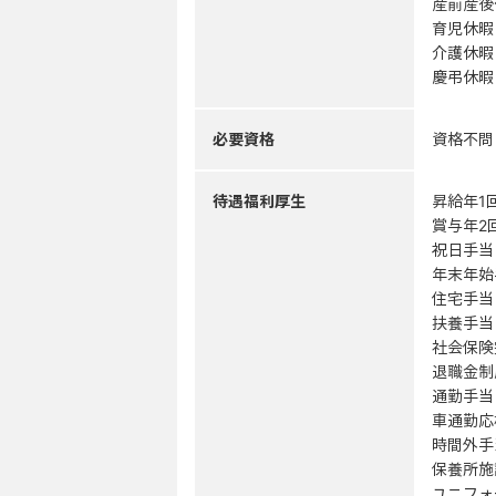
産前産後
育児休暇
介護休暇
慶弔休暇
必要資格
資格不問
待遇福利厚生
昇給年1
賞与年2
祝日手当
年末年始
住宅手当
扶養手当（
社会保険
退職金制
通勤手当
車通勤応
時間外手
保養所施
ユニフォ