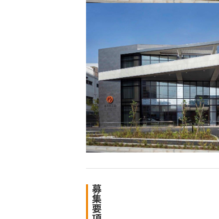
募
集
要
項