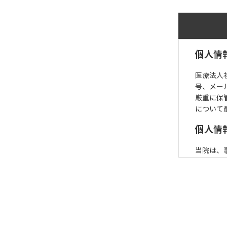
個人情
医療法人
号、メー
厳重に保
について
個人情
当院は、
個人情報
・電子メ
・アンケ
・当院の
・紛争お