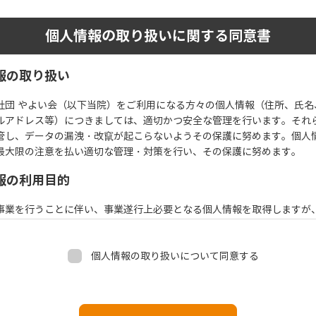
個人情報の取り扱いに関する同意書
報の取り扱い
社団 やよい会（以下当院）をご利用になる方々の個人情報（住所、氏名
ルアドレス等）につきましては、適切かつ安全な管理を行います。それ
管し、データの漏洩・改竄が起こらないようその保護に努めます。個人
最大限の注意を払い適切な管理・対策を行い、その保護に努めます。
報の利用目的
事業を行うことに伴い、事業遂行上必要となる個人情報を取得しますが
は下記の目的で利用させていただきます。
ールでの問い合わせに対する確認と返答
個人情報の取り扱いについて同意する
ート等の調査
事業実施に必要な事項
よび係争の解決にむけての必要な対応